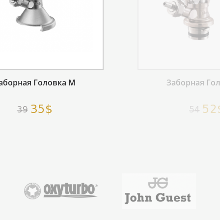
аборная Головка M
Заборная Головка
35$
52$
39
54