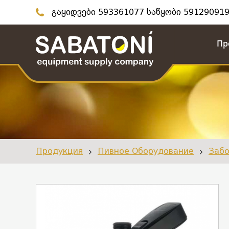
გაყიდვები 593361077 საწყობი 591290919
Пр
Продукция
Пивное Оборудование
Забо