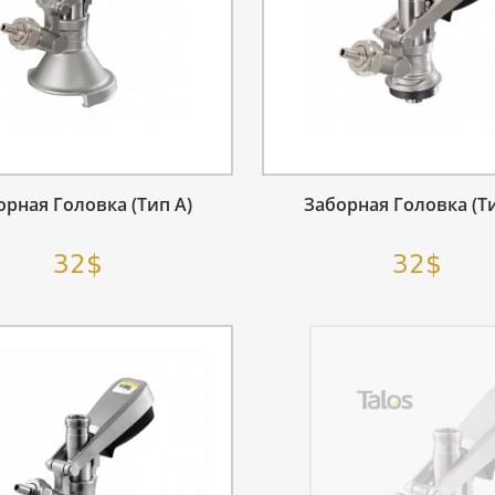
орная Головка (тип А)
Заборная Головка (ти
32$
32$