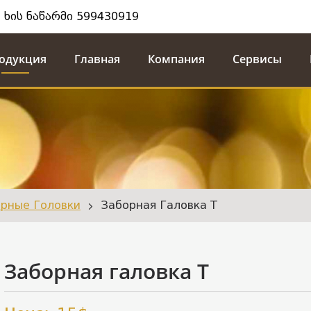
 ხის ნაწარმი 599430919
одукция
Главная
Компания
Сервисы
рные Головки
Заборная Галовка T
Заборная галовка T