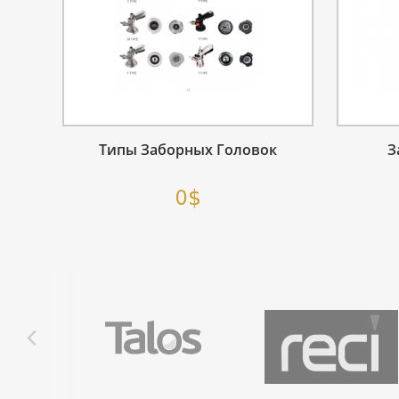
Типы Заборных Головок
З
0$