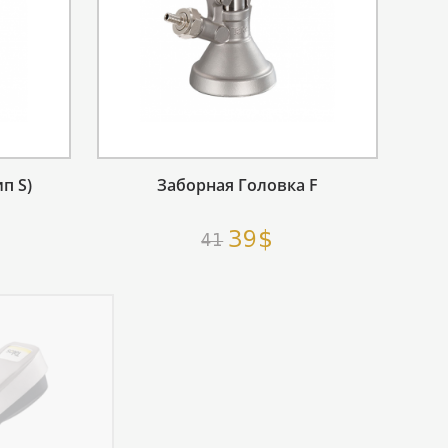
п S)
Заборная Головка F
39$
41