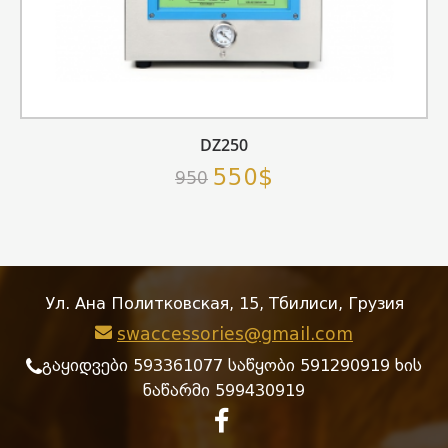
DZ250
550$
950
Ул. Ана Политковская, 15, Тбилиси, Грузия
swaccessories@gmail.com
გაყიდვები 593361077 საწყობი 591290919 ხის
ნაწარმი 599430919