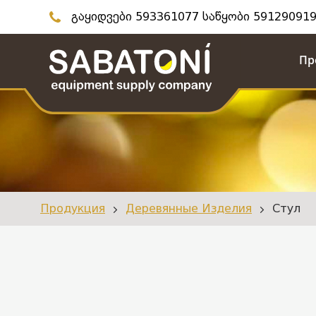
გაყიდვები 593361077 საწყობი 591290919
Пр
Продукция
Деревянные Изделия
Стул