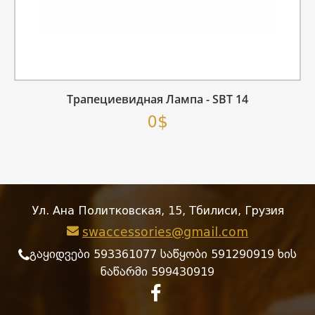
Трапециевидная Лампа - SBT 14
0$
Ул. Ана Политковская, 15, Тбилиси, Грузия
swaccessories@gmail.com
გაყიდვები 593361077 საწყობი 591290919 ხის
ნაწარმი 599430919