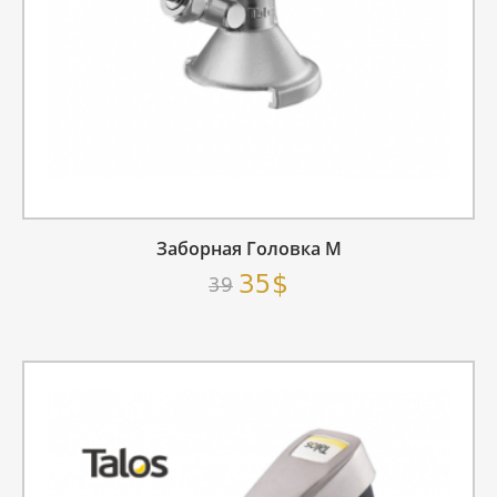
Заборная Головка M
35$
39