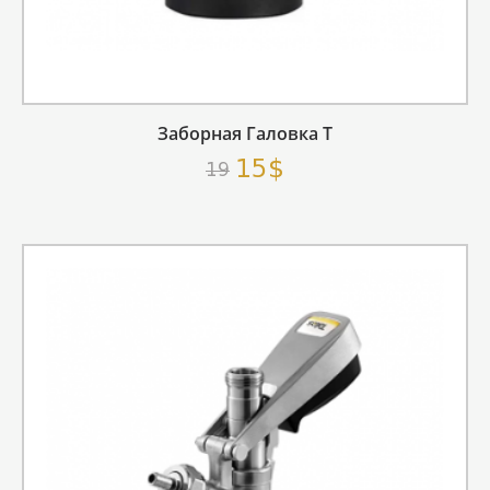
Заборная Галовка T
15$
19