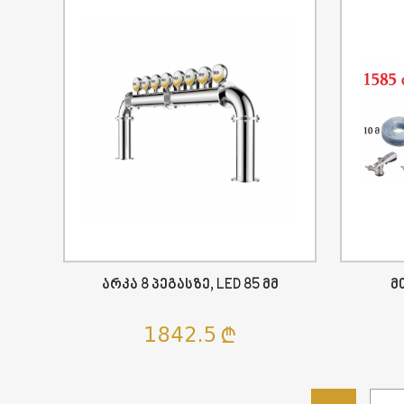
Არკა 8 Პეგასზე, LED 85 Მმ
Მ
1842.5