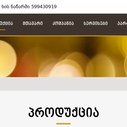
 ხის ნაწარმი 599430919
უქცია
Მთავარი
Კომპანია
Სერვისები
Პარ
ᲞᲠᲝᲓᲣᲥᲪᲘᲐ