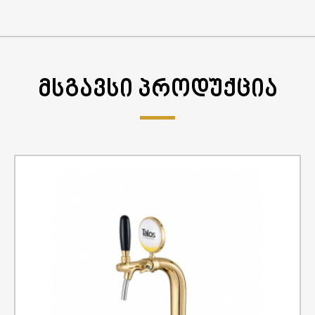
ᲛᲡᲒᲐᲕᲡᲘ ᲞᲠᲝᲓᲣᲥᲪᲘᲐ