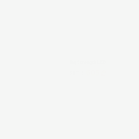
Big Strength LED
605
687.5