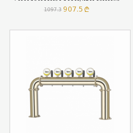
907.5
1097.3