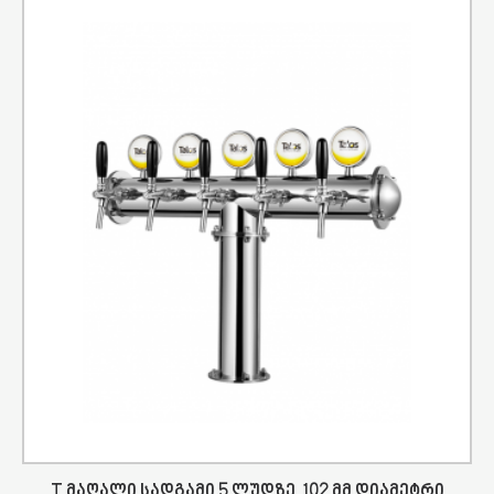
T Მაღალი Სადგამი 5 Ლუდზე, 102 Მმ Დიამეტრი