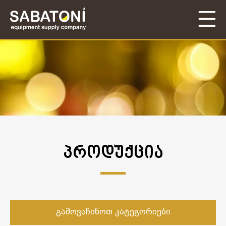
ᲞᲠᲝᲓᲣᲥᲪᲘᲐ
გამოვაჩინოთ კატეგორიები