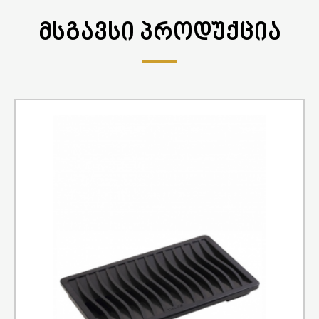
ᲛᲡᲒᲐᲕᲡᲘ ᲞᲠᲝᲓᲣᲥᲪᲘᲐ