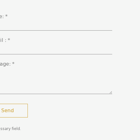
e:
*
il :
*
age:
*
ssary field.