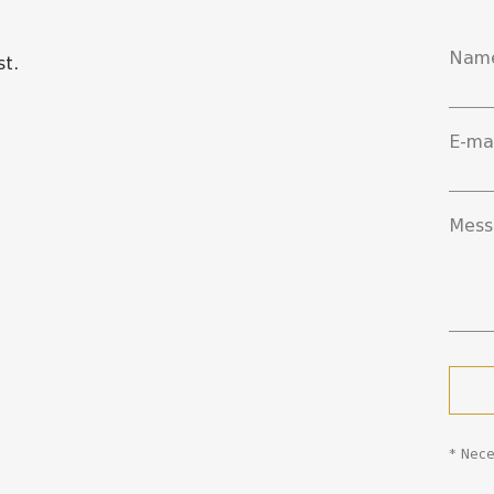
Nam
st.
E-ma
Mess
*
Nece